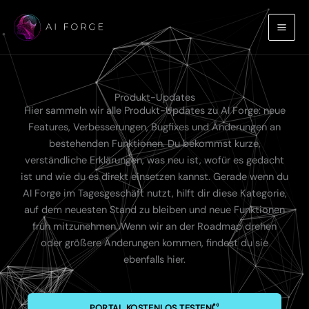
Zum
Inhalt
springen
Produkt-Updates
Hier sammeln wir alle Produkt-Updates zu AI Forge: neue
Features, Verbesserungen, Bugfixes und Änderungen an
bestehenden Funktionen. Du bekommst kurze,
verständliche Erklärungen, was neu ist, wofür es gedacht
ist und wie du es direkt einsetzen kannst. Gerade wenn du
AI Forge im Tagesgeschäft nutzt, hilft dir diese Kategorie,
auf dem neuesten Stand zu bleiben und neue Funktionen
früh mitzunehmen. Wenn wir an der Roadmap drehen
oder größere Änderungen kommen, findest du sie
ebenfalls hier.
PORTAL KOSTENLOS TESTEN