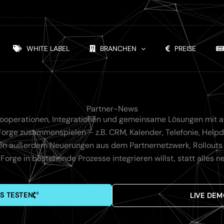
WHITE LABEL
BRANCHEN
PREISE
Partner-News
Kooperationen, Integrationen und gemeinsame Lösungen mit au
orge zusammenspielen – z.B. CRM, Kalender, Telefonie, Hel
ilen außerdem Neuerungen aus dem Partnernetzwerk, Rollouts u
Forge in bestehende Prozesse integrieren willst, statt alles n
S TESTEN
LIVE DE