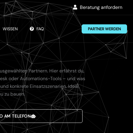
Beratung anfordern
WISSEN
FAQ
PARTNER WERDEN
sgewählten Partnern. Hier erfährst du,
pdesk oder Automations-Tools – und was
nd konkrete Einsatzszenarien. Ideal,
eu zu bauen.
MO AM TELEFON