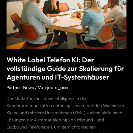
Der
vollständige
Guide
zur
Skalierung
für
Agenturen
und
IT-
White Label Telefon KI: Der
Systemhäuser
vollständige Guide zur Skalierung für
Agenturen und IT-Systemhäuser
Partner-News
/ Von
joom_pixx
Der Markt für künstliche Intelligenz in der
Kundenkommunikation unterliegt einem rapiden Wachstum.
Kleine und mittlere Unternehmen (KMU) suchen aktiv nach
Lösungen zur Automatisierung von Inbound- und
Outbound-Telefonaten, um dem chronischen