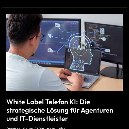
White
Label
Telefon
KI:
Die
strategische
Lösung
für
Agenturen
und
IT-
Dienstleister
White Label Telefon KI: Die
strategische Lösung für Agenturen
und IT-Dienstleister