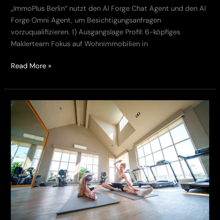
„ImmoPlus Berlin“ nutzt den AI Forge Chat Agent und den AI
Forge Omni Agent, um Besichtigungsanfragen
vorzuqualifizieren. 1) Ausgangslage Profil: 6-köpfiges
Maklerteam Fokus auf Wohnimmobilien in
Read More »
Wie
ein
Fitnessstudio
mit
KI
mehr
Probetrainings
in
Mitglieder
verwandelt