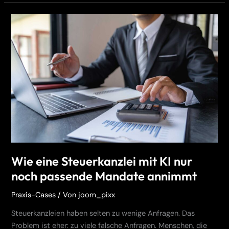
Wie
eine
Steuerkanzlei
mit
KI
nur
noch
passende
Mandate
annimmt
Wie eine Steuerkanzlei mit KI nur
noch passende Mandate annimmt
Praxis-Cases
/ Von
joom_pixx
Steuerkanzleien haben selten zu wenige Anfragen. Das
Problem ist eher: zu viele falsche Anfragen. Menschen, die