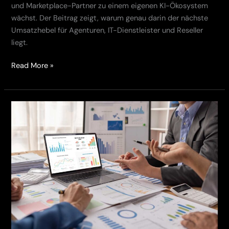
und Marketplace-Partner zu einem eigenen KI-Ökosystem
wächst. Der Beitrag zeigt, warum genau darin der nächste
Umsatzhebel für Agenturen, IT-Dienstleister und Reseller
liegt.
Read More »
White
Label
KI
für
Softwarehäuser:
Neue
Chance
für
CRM-
und