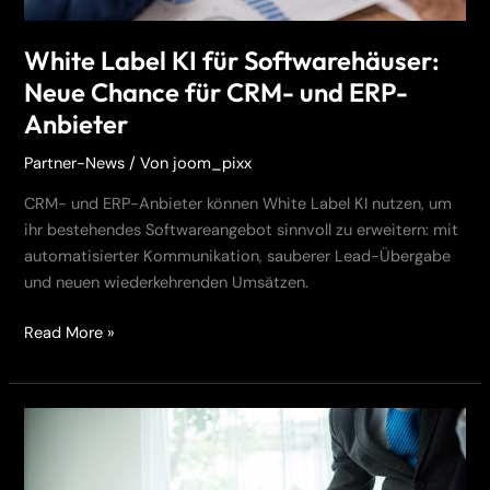
ERP-
Anbieter
White Label KI für Softwarehäuser:
Neue Chance für CRM- und ERP-
Anbieter
Partner-News
/ Von
joom_pixx
CRM- und ERP-Anbieter können White Label KI nutzen, um
ihr bestehendes Softwareangebot sinnvoll zu erweitern: mit
automatisierter Kommunikation, sauberer Lead-Übergabe
und neuen wiederkehrenden Umsätzen.
Read More »
KI
Telefonassistent
CRM: