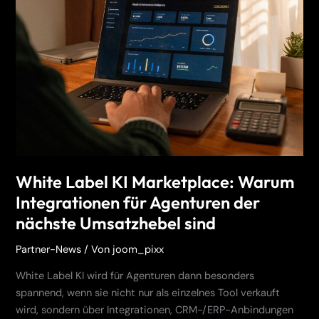
KI
Marketplace:
Warum
Integrationen
für
Agenturen
der
nächste
Umsatzhebel
sind
White Label KI Marketplace: Warum
Integrationen für Agenturen der
nächste Umsatzhebel sind
Partner-News
/ Von
joom_pixx
White Label KI wird für Agenturen dann besonders
spannend, wenn sie nicht nur als einzelnes Tool verkauft
wird, sondern über Integrationen, CRM-/ERP-Anbindungen