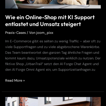
steigert
Wie ein Online-Shop mit KI Support
entlastet und Umsatz steigert
Praxis-Cases
/ Von
joom_pixx
Im E-Commerce gibt es selten zu wenig Traffic – aber oft zu
viele Supportfragen und zu viele abgebrochene Warenkörbe.
Das Team beantwortet den ganzen Tag ähnliche Fragen und
kommt kaum dazu, Umsatzpotenziale wirklich zu nutzen. Der
fiktive Shop „UrbanTrail“ setzt den AI Forge Chat Agent und
den AI Forge Omni Agent ein, um Supportzeitanfragen zu
Read More »
Wie
ein