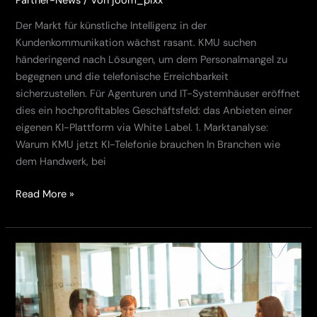
Partner-News
/ Von
joom_pixx
Der Markt für künstliche Intelligenz in der
Kundenkommunikation wächst rasant. KMU suchen
händeringend nach Lösungen, um dem Personalmangel zu
begegnen und die telefonische Erreichbarkeit
sicherzustellen. Für Agenturen und IT-Systemhäuser eröffnet
dies ein hochprofitables Geschäftsfeld: das Anbieten einer
eigenen KI-Plattform via White Label. 1. Marktanalyse:
Warum KMU jetzt KI-Telefonie brauchen In Branchen wie
dem Handwerk, bei
Read More »
White
Label
Telefon
KI: