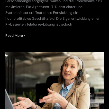
Personalmangel entgegenzuwirken und die Erreichbarkeit zu
maximieren. Für Agenturen, IT-Dienstleister und
Systemhäuser eröffnet diese Entwicklung ein
hochprofitables Geschäftsfeld. Die Eigenentwicklung einer
KI-basierten Telefonie-Lösung ist jedoch
Read More »
Wie
ein
Online-
Shop
mit
KI
Support
entlastet
und
Umsatz