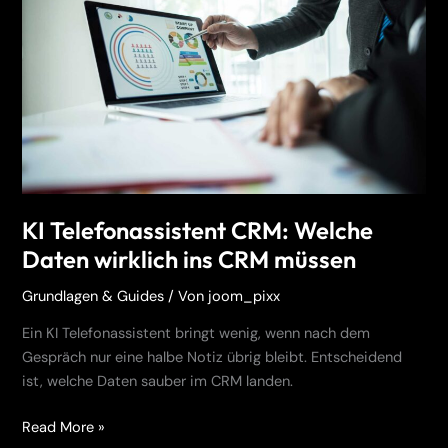
Welche
Daten
wirklich
ins
CRM
müssen
KI Telefonassistent CRM: Welche
Daten wirklich ins CRM müssen
Grundlagen & Guides
/ Von
joom_pixx
Ein KI Telefonassistent bringt wenig, wenn nach dem
Gespräch nur eine halbe Notiz übrig bleibt. Entscheidend
ist, welche Daten sauber im CRM landen.
Read More »