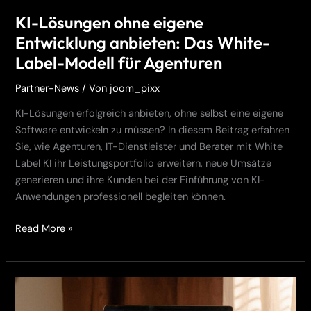
Agenturen
KI-Lösungen ohne eigene
Entwicklung anbieten: Das White-
Label-Modell für Agenturen
Partner-News
/ Von
joom_pixx
KI-Lösungen erfolgreich anbieten, ohne selbst eine eigene
Software entwickeln zu müssen? In diesem Beitrag erfahren
Sie, wie Agenturen, IT-Dienstleister und Berater mit White
Label KI ihr Leistungsportfolio erweitern, neue Umsätze
generieren und ihre Kunden bei der Einführung von KI-
Anwendungen professionell begleiten können.
Read More »
White
Label